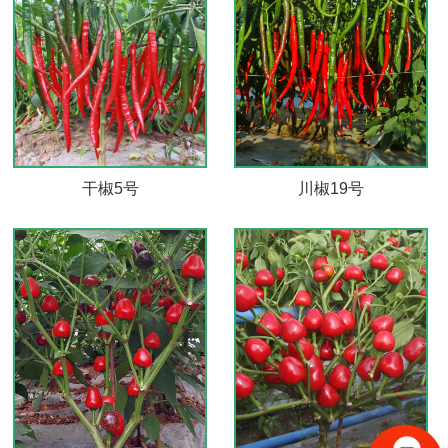
干椒5号
川椒19号